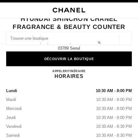
VER LE MODE CONTRASTE ÉLEVÉ
FERMER LA FICHE BOUTIQUE HYUNDAI SHINCHON CHANEL FRAGRANCE
navigation principale
Rechercher
Mo
Pan
navigation principale
HYUNDAI SHINCHON CHANEL
FRAGRANCE & BEAUTY COUNTER
TROUVER UNE BOUTIQUE
Géoloca
1f, 83, Sinchon-Ro, Seodaemun-Gu,
Les suggestions sont affichées sous cette barre de recherche
0 Suggestions disponibles
03789 Seoul
DÉCOUVRIR LA BOUTIQUE
MODE
LUNETTES
HORLOGERIE ET JOAILLERIE
filtrer les résultats par :
filtres
Hyundai Shinchon CHANEL Fr
APPELER
+82 2 3145 2100
ITINÉRAIRE
HORAIRES
Lundi
10:30 AM - 8:00 PM
Mardi
10:30 AM - 8:00 PM
Mercredi
10:30 AM - 8:00 PM
Jeudi
10:30 AM - 8:00 PM
Vendredi
10:30 AM - 8:30 PM
Samedi
10:30 AM - 8:30 PM