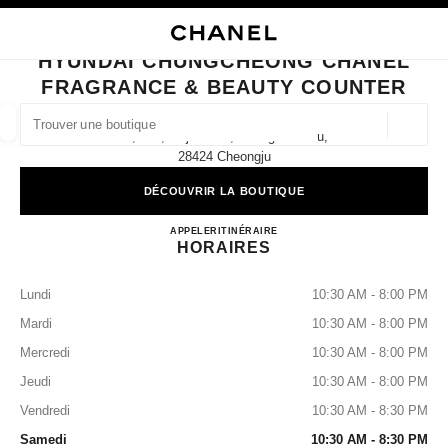
VER LE MODE CONTRASTE ÉLEVÉ
FERMER LA FICHE BOUTIQUE HYUNDAI CHUNGCHEONG CHANEL FRAGR
navigation principale
Rechercher
Mo
Pan
navigation principale
HYUNDAI CHUNGCHEONG CHANEL
FRAGRANCE & BEAUTY COUNTER
TROUVER UNE BOUTIQUE
Géoloca
1f, 308, Jikji-Daero, Heungdeok-Gu,
Les suggestions sont affichées sous cette barre de recherche
0 Suggestions disponibles
28424 Cheongju
DÉCOUVRIR LA BOUTIQUE
MODE
LUNETTES
HORLOGERIE ET JOAILLERIE
filtrer les résultats par :
filtres
Hyundai Chungcheong CHANEL
APPELER
+82 43 909 4110
ITINÉRAIRE
HORAIRES
Lundi
10:30 AM - 8:00 PM
Mardi
10:30 AM - 8:00 PM
Mercredi
10:30 AM - 8:00 PM
Jeudi
10:30 AM - 8:00 PM
Vendredi
10:30 AM - 8:30 PM
Samedi
10:30 AM - 8:30 PM