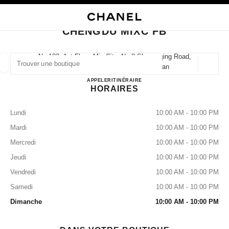
VER LE MODE CONTRASTE ÉLEVÉ
FERMER LA FICHE BOUTIQUE CHENGDU MIXC FB
navigation principale
Rechercher
Mo
Pan
navigation principale
CHENGDU MIXC FB
TROUVER UNE BOUTIQUE
No.182, 1st Floor, Mix City, No.8 Shuangqing Road,
610062 Chengdu, Chenghua Sichuan
Géoloca
Les suggestions sont affichées sous cette barre de recherche
0 Suggestions disponibles
CHENGDU MIXC FB
APPELER
2883115861
ITINÉRAIRE
HORAIRES
MODE
LUNETTES
HORLOGERIE ET JOAILLERIE
filtrer les résultats par :
filtres
Lundi
10:00 AM - 10:00 PM
Mardi
10:00 AM - 10:00 PM
Mercredi
10:00 AM - 10:00 PM
Jeudi
10:00 AM - 10:00 PM
Vendredi
10:00 AM - 10:00 PM
Samedi
10:00 AM - 10:00 PM
Dimanche
10:00 AM - 10:00 PM