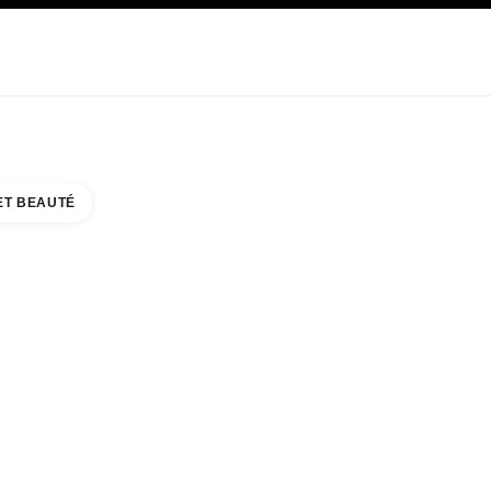
E
SOIN
ABOUT CHANEL
ET BEAUTÉ
RY