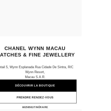
CHANEL WYNN MACAU
ATCHES & FINE JEWELLERY
tail 5, Wynn Esplanada Rua Cidade De Sintra, R/c
Wynn Resort,
Macau S.a.r.
DÉCOUVRIR LA BOUTIQUE
PRENDRE RENDEZ-VOUS
CHANEL WYNN MACAU WATCHES & 
68258581
APPELER
ITINÉRAIRE