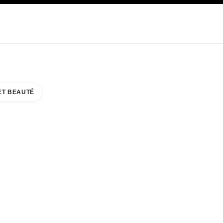
E
SOIN
ABOUT CHANEL
ET BEAUTÉ