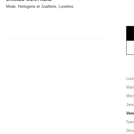
Mode, Horlogerie et Joaillerie, Lunettes
Lund
Mard
Merc
Jeud
Ven
Sam
Dim