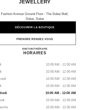
JEWELLERY
Fashion Avenue Ground Floor - The Dubai Mall,
Dubai, Dubai
DÉCOUVRIR LA BOUTIQUE
PRENDRE RENDEZ-VOUS
CHANEL WATCHES & FINE JEWELLE
43827106
APPELER
ITINÉRAIRE
HORAIRES
i
10:00 AM - 12:00 AM
i
10:00 AM - 12:00 AM
redi
10:00 AM - 12:00 AM
i
10:00 AM - 12:00 AM
dredi
10:00 AM - 12:00 AM
edi
10:00 AM - 12:00 AM
anche
10:00 AM - 12:00 AM