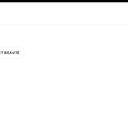
E
SOIN
ABOUT CHANEL
ET BEAUTÉ