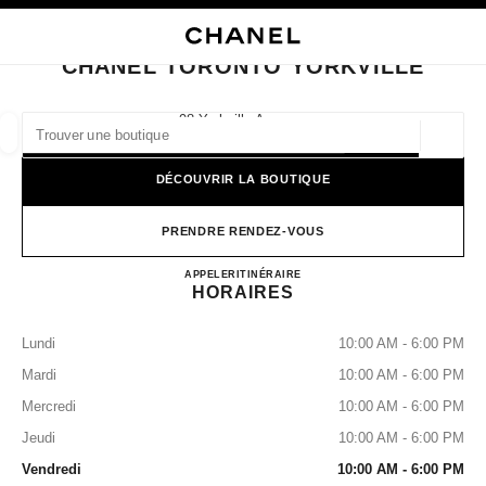
VER LE MODE CONTRASTE ÉLEVÉ
FERMER LA FICHE BOUTIQUE CHANEL TORONTO YORKVILLE
navigation principale
Rechercher
Mo
Pan
navigation principale
CHANEL TORONTO YORKVILLE
TROUVER UNE BOUTIQUE
98 Yorkville Avenue,
M5R 1B9 Toronto, On
Géoloca
Les suggestions sont affichées sous cette barre de recherche
0 Suggestions disponibles
DÉCOUVRIR LA BOUTIQUE
MODE
LUNETTES
HORLOGERIE ET JOAILLERIE
filtrer les résultats par :
PRENDRE RENDEZ-VOUS
filtres
CHANEL TORONTO YORK
APPELER
4169252577
ITINÉRAIRE
HORAIRES
Lundi
10:00 AM - 6:00 PM
Mardi
10:00 AM - 6:00 PM
Mercredi
10:00 AM - 6:00 PM
Jeudi
10:00 AM - 6:00 PM
Vendredi
10:00 AM - 6:00 PM