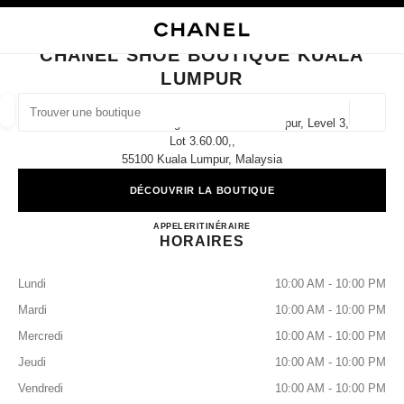
VER LE MODE CONTRASTE ÉLEVÉ
FERMER LA FICHE BOUTIQUE CHANEL SHOE BOUTIQUE KUALA LUMPUR
navigation principale
Rechercher
Mo
Pan
navigation principale
CHANEL SHOE BOUTIQUE KUALA
LUMPUR
TROUVER UNE BOUTIQUE
Géoloca
168 Jalan Bukit Bintang Pavilion Kuala Lumpur, Level 3,
Les suggestions sont affichées sous cette barre de recherche
0 Suggestions disponibles
Lot 3.60.00,,
55100 Kuala Lumpur, Malaysia
MODE
LUNETTES
HORLOGERIE ET JOAILLERIE
filtrer les résultats par :
DÉCOUVRIR LA BOUTIQUE
filtres
CHANEL SHOE BOUTIQU
APPELER
1-800-813-997
ITINÉRAIRE
HORAIRES
Lundi
10:00 AM - 10:00 PM
Mardi
10:00 AM - 10:00 PM
Mercredi
10:00 AM - 10:00 PM
Jeudi
10:00 AM - 10:00 PM
Vendredi
10:00 AM - 10:00 PM