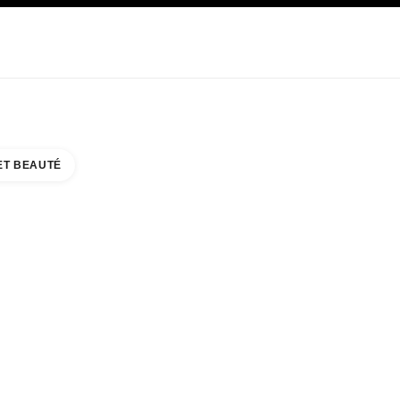
E
SOIN
ABOUT CHANEL
ET BEAUTÉ