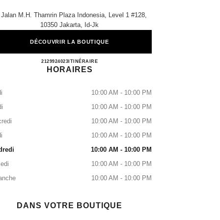
 Jalan M.h. Thamrin Plaza Indonesia, Level 1 #128,
10350 Jakarta, Id-Jk
DÉCOUVRIR LA BOUTIQUE
CHANEL PLAZA INDONESIA
2129924023
APPELER
ITINÉRAIRE
HORAIRES
i
10:00 AM - 10:00 PM
i
10:00 AM - 10:00 PM
redi
10:00 AM - 10:00 PM
i
10:00 AM - 10:00 PM
dredi
10:00 AM - 10:00 PM
edi
10:00 AM - 10:00 PM
anche
10:00 AM - 10:00 PM
DANS VOTRE BOUTIQUE