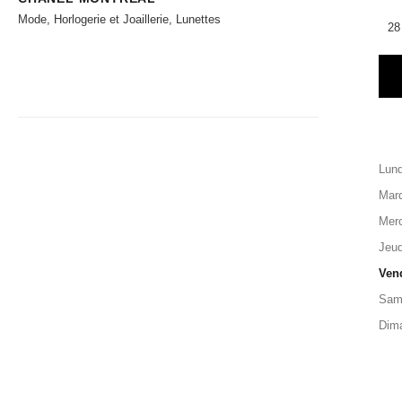
Mode, Horlogerie et Joaillerie, Lunettes
28
Lund
Mard
Merc
Jeud
Ven
Sam
Dim