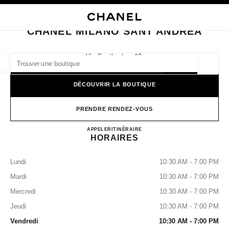
VER LE MODE CONTRASTE ÉLEVÉ
FERMER LA FICHE BOUTIQUE CHANEL MILANO SANT'ANDREA
navigation principale
Rechercher
Mo
Pan
navigation principale
CHANEL MILANO SANT'ANDREA
TROUVER UNE BOUTIQUE
Via Sant'andrea 10,
20121 Milan, Mi
Géoloca
Les suggestions sont affichées sous cette barre de recherche
0 Suggestions disponibles
DÉCOUVRIR LA BOUTIQUE
MODE
LUNETTES
HORLOGERIE ET JOAILLERIE
filtrer les résultats par :
PRENDRE RENDEZ-VOUS
filtres
CHANEL MILANO SANT'
APPELER
+39 02 7788 6999
ITINÉRAIRE
HORAIRES
Lundi
10:30 AM - 7:00 PM
Mardi
10:30 AM - 7:00 PM
Mercredi
10:30 AM - 7:00 PM
Jeudi
10:30 AM - 7:00 PM
Vendredi
10:30 AM - 7:00 PM