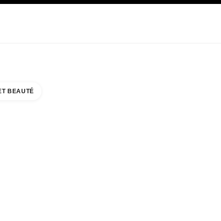
E
SOIN
ABOUT CHANEL
ET BEAUTÉ
AYETTE