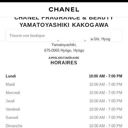
VER LE MODE CONTRASTE ÉLEVÉ
FERMER LA FICHE BOUTIQUE CHANEL FRAGRANCE & BEAUTY YAMATOY
navigation principale
Rechercher
Mo
Pan
navigation principale
CHANEL FRAGRANCE & BEAUTY
YAMATOYASHIKI KAKOGAWA
TROUVER UNE BOUTIQUE
Géoloca
21-8 Shinoharacho Kakogawa-Cho, Kakogawa-Shi, Hyogo
Les suggestions sont affichées sous cette barre de recherche
0 Suggestions disponibles
Yamatoyashiki,
675-0065 Hyōgo, Hyōgo
CHANEL FRAGRANCE & 
APPELER
079-457-5280
ITINÉRAIRE
MODE
LUNETTES
HORLOGERIE ET JOAILLERIE
filtrer les résultats par :
filtres
HORAIRES
Lundi
10:00 AM - 7:00 PM
Mardi
10:00 AM - 7:00 PM
Mercredi
10:00 AM - 7:00 PM
Jeudi
10:00 AM - 7:00 PM
Vendredi
10:00 AM - 7:00 PM
Samedi
10:00 AM - 7:00 PM
Dimanche
10:00 AM - 7:00 PM