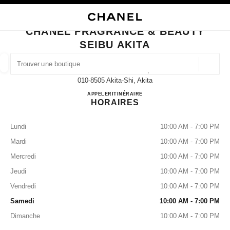
VER LE MODE CONTRASTE ÉLEVÉ
FERMER LA FICHE BOUTIQUE CHANEL FRAGRANCE & BEAUTY SEIBU AK
navigation principale
Rechercher
Mo
Pan
navigation principale
CHANEL FRAGRANCE & BEAUTY
SEIBU AKITA
TROUVER UNE BOUTIQUE
Géoloca
2 Chome-6-1 Nakadori,
Les suggestions sont affichées sous cette barre de recherche
0 Suggestions disponibles
010-8505 Akita-Shi, Akita
CHANEL FRAGRANCE & B
APPELER
018-825-5161
ITINÉRAIRE
HORAIRES
MODE
LUNETTES
HORLOGERIE ET JOAILLERIE
filtrer les résultats par :
filtres
Lundi
10:00 AM - 7:00 PM
Mardi
10:00 AM - 7:00 PM
Mercredi
10:00 AM - 7:00 PM
Jeudi
10:00 AM - 7:00 PM
Vendredi
10:00 AM - 7:00 PM
Samedi
10:00 AM - 7:00 PM
Dimanche
10:00 AM - 7:00 PM