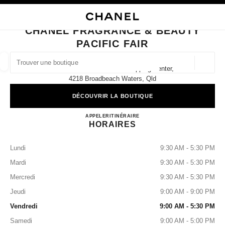
VER LE MODE CONTRASTE ÉLEVÉ
FERMER LA FICHE BOUTIQUE CHANEL FRAGRANCE & BEAUTY PACIFIC F
navigation principale
Rechercher
Mo
Pan
navigation principale
CHANEL FRAGRANCE & BEAUTY
PACIFIC FAIR
TROUVER UNE BOUTIQUE
Géoloca
Hooker Blvd Pacific Fair Shopping Center,
Les suggestions sont affichées sous cette barre de recherche
0 Suggestions disponibles
4218 Broadbeach Waters, Qld
DÉCOUVRIR LA BOUTIQUE
MODE
LUNETTES
HORLOGERIE ET JOAILLERIE
filtrer les résultats par :
filtres
CHANEL FRAGRANCE & BE
APPELER
1300 242 635
ITINÉRAIRE
HORAIRES
Lundi
9:30 AM - 5:30 PM
Mardi
9:30 AM - 5:30 PM
Mercredi
9:30 AM - 5:30 PM
Jeudi
9:00 AM - 9:00 PM
Vendredi
9:00 AM - 5:30 PM
Samedi
9:00 AM - 5:00 PM