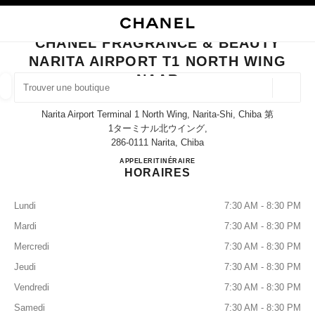
PALE
ACTIVER LE MODE CONTRASTE ÉLEVÉ
FERMER LA FICHE BOUTIQUE CHANEL FRAGRANCE & BEAUTY NARITA A
CHANEL FRAGRANCE & BEAUTY
es
NARITA AIRPORT T1 NORTH WING
DE
HAUTE JOAILLERIE
JOAILLERIE
TROUVER UNE BOUTIQUE
HORLOGERIE
LUNETTES
PARFUMS
M
NAAR
Géoloca
Les suggestions sont affichées sous cette barre de recherche
0 Suggestions disponibles
Narita Airport Terminal 1 North Wing, Narita-Shi, Chiba 第
1ターミナル北ウイング,
286-0111 Narita, Chiba
MODE
LUNETTES
HORLOGERIE ET JOAILLERIE
filtrer les résultats par :
filtres
CHANEL FRAGRANCE & B
APPELER
0120-191-625
ITINÉRAIRE
HORAIRES
Lundi
7:30 AM - 8:30 PM
Mardi
7:30 AM - 8:30 PM
Mercredi
7:30 AM - 8:30 PM
Jeudi
7:30 AM - 8:30 PM
Vendredi
7:30 AM - 8:30 PM
Samedi
7:30 AM - 8:30 PM