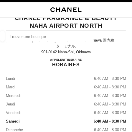
VER LE MODE CONTRASTE ÉLEVÉ
FERMER LA FICHE BOUTIQUE CHANEL FRAGRANCE & BEAUTY NAHA AI
navigation principale
Rechercher
Mo
Pan
navigation principale
CHANEL FRAGRANCE & BEAUTY
NAHA AIRPORT NORTH
TROUVER UNE BOUTIQUE
Géoloca
Naha Airport, 150, Kagamizu, Naha-Shi, Okinawa 国内線
Les suggestions sont affichées sous cette barre de recherche
0 Suggestions disponibles
ターミナル,
901-0142 Naha-Shi, Okinawa
CHANEL FRAGRANCE & B
APPELER
0120-782-460
ITINÉRAIRE
MODE
LUNETTES
HORLOGERIE ET JOAILLERIE
filtrer les résultats par :
filtres
HORAIRES
Lundi
6:40 AM - 8:30 PM
Mardi
6:40 AM - 8:30 PM
Mercredi
6:40 AM - 8:30 PM
Jeudi
6:40 AM - 8:30 PM
Vendredi
6:40 AM - 8:30 PM
Samedi
6:40 AM - 8:30 PM
Dimanche
6:40 AM - 8:30 PM