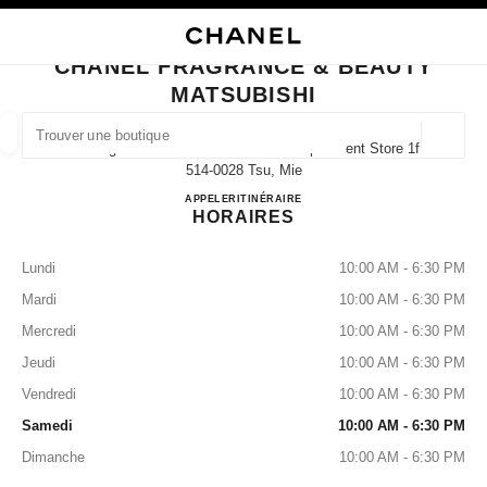
VER LE MODE CONTRASTE ÉLEVÉ
FERMER LA FICHE BOUTIQUE CHANEL FRAGRANCE & BEAUTY MATSUBIS
navigation principale
Rechercher
Mo
Pan
navigation principale
CHANEL FRAGRANCE & BEAUTY
MATSUBISHI
TROUVER UNE BOUTIQUE
Géoloca
4-10 Higashimarunouchi Matsubishi Department Store 1f,
Les suggestions sont affichées sous cette barre de recherche
0 Suggestions disponibles
514-0028 Tsu, Mie
CHANEL FRAGRANCE & B
APPELER
059-228-2953
ITINÉRAIRE
HORAIRES
MODE
LUNETTES
HORLOGERIE ET JOAILLERIE
filtrer les résultats par :
filtres
Lundi
10:00 AM - 6:30 PM
Mardi
10:00 AM - 6:30 PM
Mercredi
10:00 AM - 6:30 PM
Jeudi
10:00 AM - 6:30 PM
Vendredi
10:00 AM - 6:30 PM
Samedi
10:00 AM - 6:30 PM
Dimanche
10:00 AM - 6:30 PM