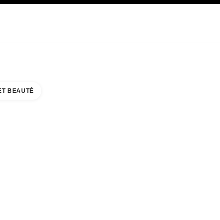
E
SOIN
ABOUT CHANEL
ET BEAUTÉ