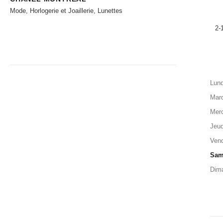
Mode, Horlogerie et Joaillerie, Lunettes
2-
Lund
Mard
Merc
Jeud
Vend
Sam
Dim