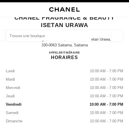
VER LE MODE CONTRASTE ÉLEVÉ
FERMER LA FICHE BOUTIQUE CHANEL FRAGRANCE & BEAUTY ISETAN 
navigation principale
Rechercher
Mo
Pan
navigation principale
CHANEL FRAGRANCE & BEAUTY
ISETAN URAWA
TROUVER UNE BOUTIQUE
Géoloca
1-15-1 Takasago, Urawa-Ku, Saitama-Shi Isetan Urawa,
Les suggestions sont affichées sous cette barre de recherche
0 Suggestions disponibles
330-0063 Saitama, Saitama
CHANEL FRAGRANCE & B
APPELER
048-831-8425
ITINÉRAIRE
HORAIRES
MODE
LUNETTES
HORLOGERIE ET JOAILLERIE
filtrer les résultats par :
filtres
Lundi
10:00 AM - 7:00 PM
Mardi
10:00 AM - 7:00 PM
Mercredi
10:00 AM - 7:00 PM
Jeudi
10:00 AM - 7:00 PM
Vendredi
10:00 AM - 7:00 PM
Samedi
10:00 AM - 7:00 PM
Dimanche
10:00 AM - 7:00 PM