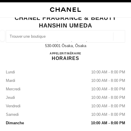
VER LE MODE CONTRASTE ÉLEVÉ
FERMER LA FICHE BOUTIQUE CHANEL FRAGRANCE & BEAUTY HANSHIN
navigation principale
Rechercher
Mo
Pan
navigation principale
CHANEL FRAGRANCE & BEAUTY
HANSHIN UMEDA
TROUVER UNE BOUTIQUE
Géoloca
1-13-13, Umeda, Kita-Ku,
Les suggestions sont affichées sous cette barre de recherche
0 Suggestions disponibles
530-0001 Ōsaka, Ōsaka
CHANEL FRAGRANCE & 
APPELER
080-9584-9130
ITINÉRAIRE
HORAIRES
MODE
LUNETTES
HORLOGERIE ET JOAILLERIE
filtrer les résultats par :
filtres
Lundi
10:00 AM - 8:00 PM
Mardi
10:00 AM - 8:00 PM
Mercredi
10:00 AM - 8:00 PM
Jeudi
10:00 AM - 8:00 PM
Vendredi
10:00 AM - 8:00 PM
Samedi
10:00 AM - 8:00 PM
Dimanche
10:00 AM - 8:00 PM