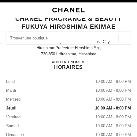
VER LE MODE CONTRASTE ÉLEVÉ
FERMER LA FICHE BOUTIQUE CHANEL FRAGRANCE & BEAUTY FUKUYA H
navigation principale
Rechercher
Mo
Pan
navigation principale
CHANEL FRAGRANCE & BEAUTY
FUKUYA HIROSHIMA EKIMAE
TROUVER UNE BOUTIQUE
Géoloca
9-1 Matsubara-Cho, Minami-Ku, Hiroshima City,
Les suggestions sont affichées sous cette barre de recherche
0 Suggestions disponibles
Hiroshima Prefecture Hiroshima-Shi,
730-8501 Hiroshima, Hiroshima
CHANEL FRAGRANCE & B
APPELER
082-568-3140
ITINÉRAIRE
MODE
LUNETTES
HORLOGERIE ET JOAILLERIE
filtrer les résultats par :
filtres
HORAIRES
Lundi
10:00 AM - 8:00 PM
Mardi
10:00 AM - 8:00 PM
Mercredi
10:00 AM - 8:00 PM
Jeudi
10:00 AM - 8:00 PM
Vendredi
10:00 AM - 8:00 PM
Samedi
10:00 AM - 8:00 PM
Dimanche
10:00 AM - 8:00 PM