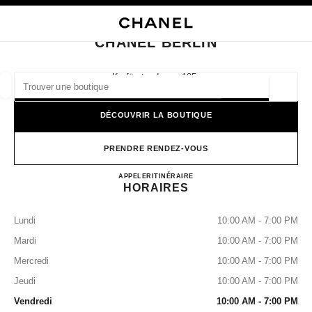
VER LE MODE CONTRASTE ÉLEVÉ
FERMER LA FICHE BOUTIQUE CHANEL BERLIN
navigation principale
Rechercher
Mo
Pan
navigation principale
CHANEL BERLIN
TROUVER UNE BOUTIQUE
Kurfürstendamm 185,
10707 Berlin
Géoloca
Les suggestions sont affichées sous cette barre de recherche
0 Suggestions disponibles
DÉCOUVRIR LA BOUTIQUE
MODE
LUNETTES
HORLOGERIE ET JOAILLERIE
filtrer les résultats par :
PRENDRE RENDEZ-VOUS
filtres
CHANEL BERLIN
APPELER
+49 03088708280
ITINÉRAIRE
HORAIRES
Lundi
10:00 AM - 7:00 PM
Mardi
10:00 AM - 7:00 PM
Mercredi
10:00 AM - 7:00 PM
Jeudi
10:00 AM - 7:00 PM
Vendredi
10:00 AM - 7:00 PM