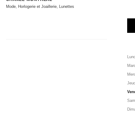
Mode, Horlogerie et Joaillerie, Lunettes
Lund
Mard
Merc
Jeud
Ven
Sam
Dim