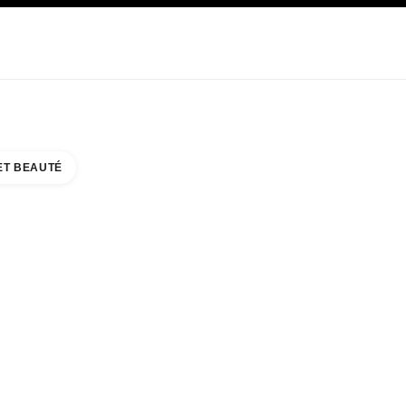
E
SOIN
ABOUT CHANEL
ET BEAUTÉ