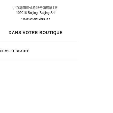
北京朝阳酒仙桥18号颐堤港1层,
100016 Beijing, Beijing Shi
BEIJING INDIGO
1064339598
APPELER
ITINÉRAIRE
DANS VOTRE BOUTIQUE
FUMS ET BEAUTÉ