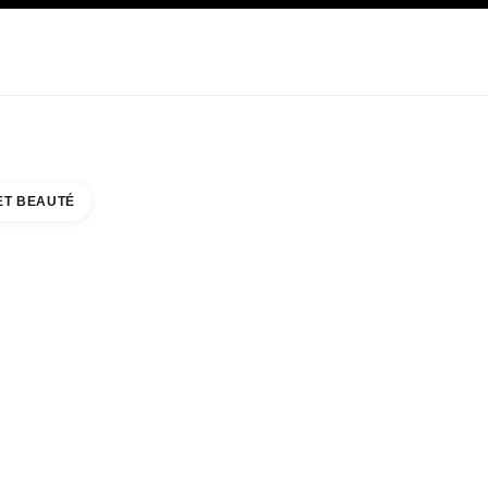
E
SOIN
ABOUT CHANEL
ET BEAUTÉ