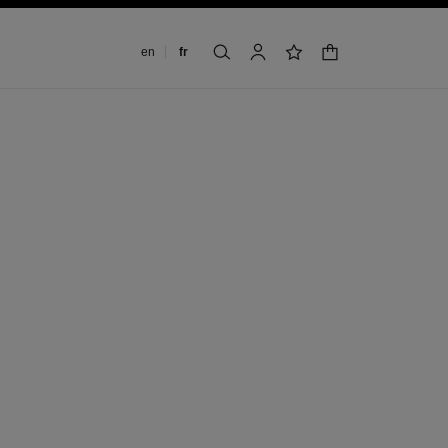
Changer de langue
en
fr
panier
rechercher
mon compte
liste de souhaits