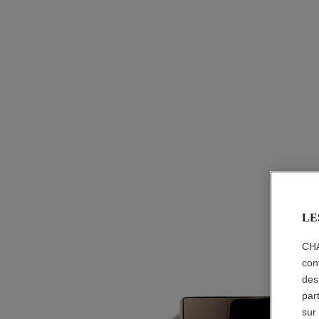
LE
CHA
con
des
par
sur