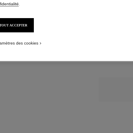
identialité
.
590,00 $ CAD
TAILLE
3
TOUT ACCEPTER
50 g
1
ture
amètres des cookies
Avis clients