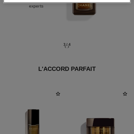
Avec des sérums
experts
3
/
4
L'ACCORD PARFAIT