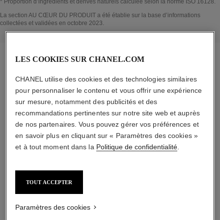
* Proportion d’ingrédients et dérivés naturels calculée selon la norme ISO 16128.
↩
La section AU CŒUR DU PRODUIT a été établie sur la base d’informations
collectées et validées en octobre 2023.
LES COOKIES SUR CHANEL.COM
CHANEL utilise des cookies et des technologies similaires
la routine dédiée
pour personnaliser le contenu et vous offrir une expérience
sur mesure, notamment des publicités et des
recommandations pertinentes sur notre site web et auprès
de nos partenaires. Vous pouvez gérer vos préférences et
03
en savoir plus en cliquant sur « Paramètres des cookies »
et à tout moment dans la
Politique de confidentialité
.
TOUT ACCEPTER
BOOST
Paramètres des cookies