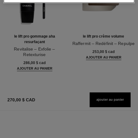
le lift pro gommage aha
le lift pro crème volume
resurfaçant
Raffermit – Redéfinit – Repulpe
Revitalise – Exfolie –
Réf. 141740
253,00 $ cad
Retexturise
AJOUTER AU PANIER
Réf. 133130
286,00 $ cad
AJOUTER AU PANIER
270,00 $ CAD
ajouter au panier