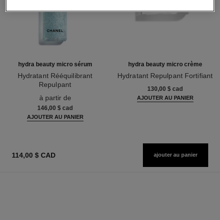
hydra beauty micro sérum
hydra beauty micro crème
Hydratant Rééquilibrant
Hydratant Repulpant Fortifiant
Repulpant
Réf. 141070
130,00 $ cad
Réf. 133325
à partir de
AJOUTER AU PANIER
146,00 $ cad
AJOUTER AU PANIER
114,00 $ CAD
ajouter au panier