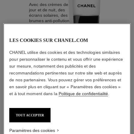
Avec des crèmes de
jour et de nuit, des
écrans solaires, des
brumes anti-pollution
LES COOKIES SUR CHANEL.COM
CHANEL utilise des cookies et des technologies similaires
4
/
4
pour personnaliser le contenu et vous offrir une expérience
sur mesure, notamment des publicités et des
L'ACCORD PARFAIT
recommandations pertinentes sur notre site web et auprès
de nos partenaires. Vous pouvez gérer vos préférences et
en savoir plus en cliquant sur « Paramètres des cookies »
et à tout moment dans la
Politique de confidentialité
.
TOUT ACCEPTER
Paramètres des cookies