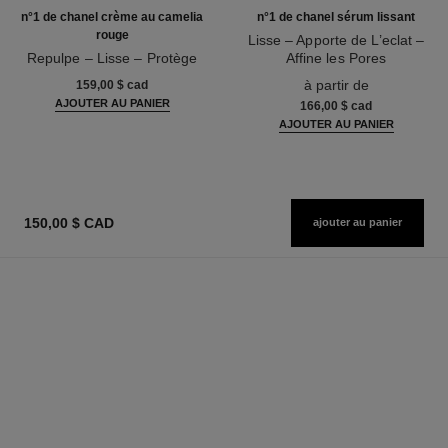
n°1 de chanel crème au camelia
n°1 de chanel sérum lissant
rouge
Lisse – Apporte de L’eclat –
Repulpe – Lisse – Protège
Affine les Pores
Réf. 140050
Réf. 140895
à partir de
159,00 $ cad
AJOUTER AU PANIER
166,00 $ cad
AJOUTER AU PANIER
150,00 $ CAD
ajouter au panier