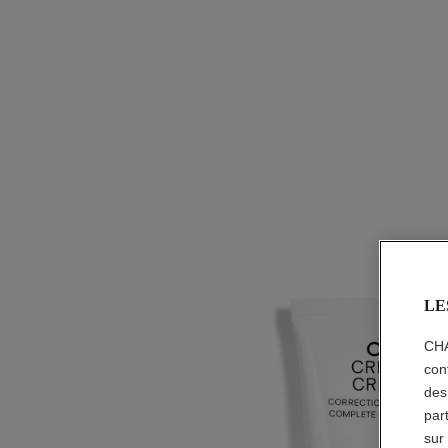
LE
CHA
con
des
par
sur