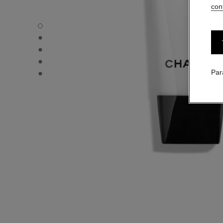
conf
CRÈME CC - Vue par défaut
CRÈME CC - Vue alternative 1
CRÈME CC - Vue basique texture
CRÈME CC - product.packShot.APPLICATION_VISUAL_1
CRÈME CC - product.packShot.APPLICATION_VISUAL_2
Par