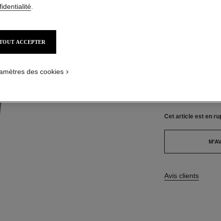
TAILLE
identialité
.
30 ml
Cet article
est en ru
TOUT ACCEPTER
7 TEINTES DISPON
amètres des cookies
30 - BEIGE
Cet article
est en ru
M’AV
Avis clients