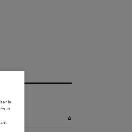
CC
ète
ser le
tés et
uant