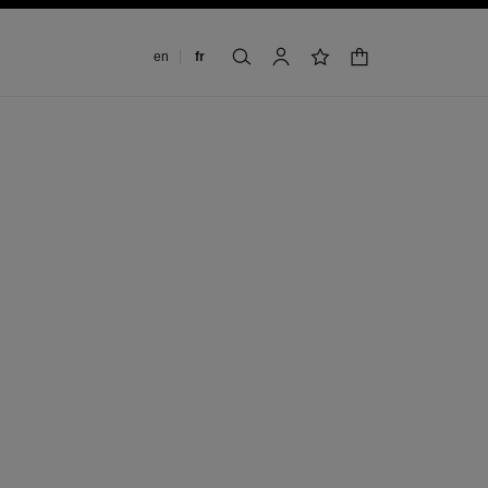
Changer de langue
en
fr
panier
rechercher
mon compte
liste de souhaits