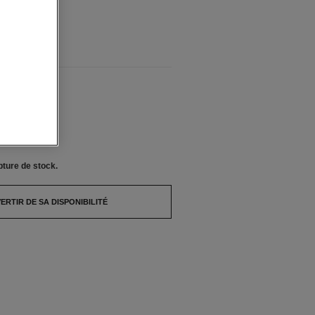
pture de stock.
IBLES
pture de stock.
ERTIR DE SA DISPONIBILITÉ