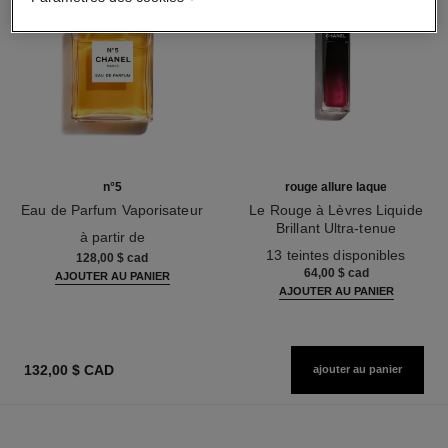
n°5
rouge allure laque
Eau de Parfum Vaporisateur
Le Rouge à Lèvres Liquide
Réf. 125530
Brillant Ultra-tenue
à partir de
Réf. 151558
13 teintes disponibles
128,00 $ cad
64,00 $ cad
AJOUTER AU PANIER
AJOUTER AU PANIER
132,00 $ CAD
ajouter au panier