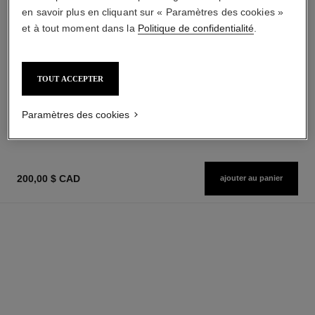
en savoir plus en cliquant sur « Paramètres des cookies »
et à tout moment dans la
Politique de confidentialité
.
allure homme
allure homme
Parfum Brume
Bâton Déodorant
TOUT ACCEPTER
Réf. 121820
Réf. 121700
125,00 $ cad
53,00 $ cad
AJOUTER AU PANIER
AJOUTER AU PANIER
Paramètres des cookies
200,00 $ CAD
ajouter au panier