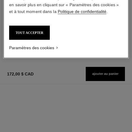
en savoir plus en cliquant sur « Paramètres des cookies »
et à tout moment dans la
Politique de confidentialité
.
bleu de chanel
bleu de chanel
Parfum Brume
Gel Nettoyant 2-en-1
TOUT ACCEPTER
Réf. 107520
Réf. 107970
125,00 $ cad
85,00 $ cad
AJOUTER AU PANIER
AJOUTER AU PANIER
Paramètres des cookies
172,00 $ CAD
ajouter au panier