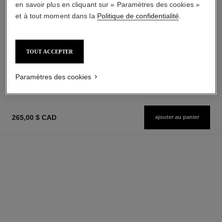
en savoir plus en cliquant sur « Paramètres des cookies »
et à tout moment dans la
Politique de confidentialité
.
1957 huile corps parfumée
coromandel huile corps parfumée
Ambré – Musqué – Floral
Ambré – Boisé – Vanillé
TOUT ACCEPTER
Réf. 101715
Réf. 101735
410,00 $ cad
410,00 $ cad
AJOUTER AU PANIER
AJOUTER AU PANIER
Paramètres des cookies
265,00 $ CAD
ajouter au panier