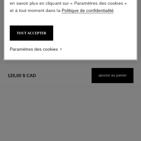
en savoir plus en cliquant sur « Paramètres des cookies »
et à tout moment dans la
Politique de confidentialité
.
la crème main
allure homme édition blanche
Nourrit-adoucit-illumine
Eau de Parfum Vaporisateur
TOUT ACCEPTER
Réf. 133850
Réf. 127460
à partir de
86,00 $ cad
AJOUTER AU PANIER
143,00 $ cad
Paramètres des cookies
AJOUTER AU PANIER
125,00 $ CAD
ajouter au panier