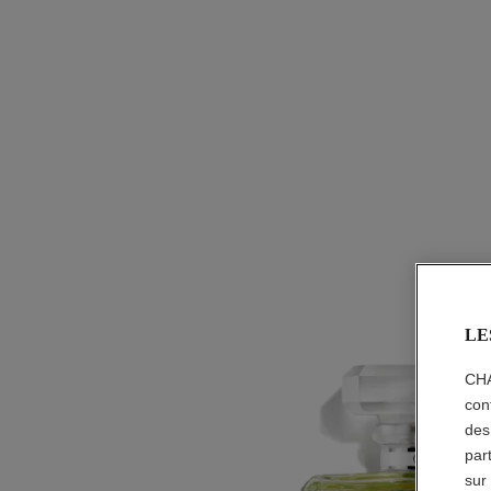
LE
CHA
con
des
par
sur