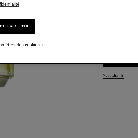
identialité
.
Réf. 119490
234,00 $ CAD
TOUT ACCEPTER
TAILLE
100 ml
amètres des cookies
Avis clients