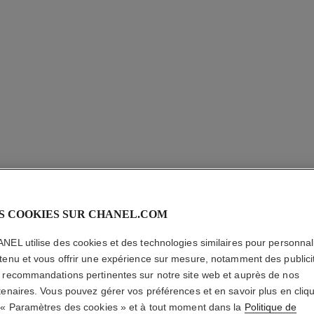
S COOKIES SUR CHANEL.COM
NEL utilise des cookies et des technologies similaires pour personnali
N°19 PO
tenu et vous offrir une expérience sur mesure, notamment des publici
 recommandations pertinentes sur notre site web et auprès de nos
tenaires. Vous pouvez gérer vos préférences et en savoir plus en cliq
Eau de Parfum Va
 « Paramètres des cookies » et à tout moment dans la
Politique de
En savoir plus