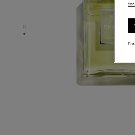
conf
N°19 POUDRÉ - Vue par défaut
N°19 POUDRÉ - Vue alternative 1
Par