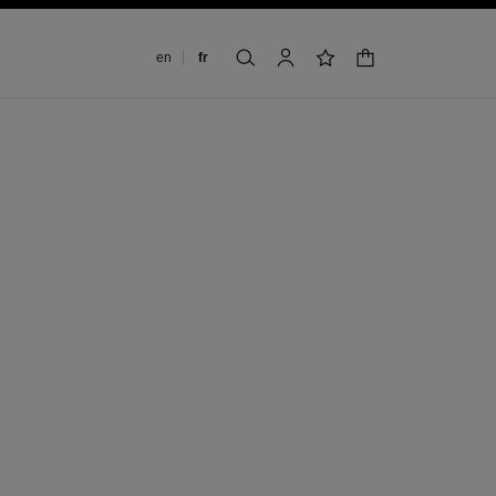
Changer de langue
en
fr
panier
rechercher
mon compte
liste de souhaits