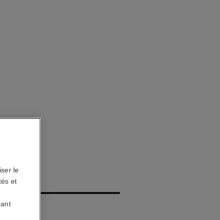
ser le
UDRÉ
tés et
uant
porisateur