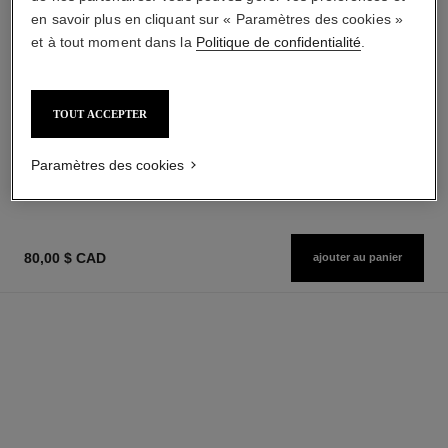
en savoir plus en cliquant sur « Paramètres des cookies »
et à tout moment dans la
Politique de confidentialité
.
coco mademoiselle
coco mademoiselle
Crème Corps Soyeuse
Eau de Parfum Intense
Réf. 116790
Vaporisateur
TOUT ACCEPTER
125,00 $ cad
Réf. 116660
à partir de
AJOUTER AU PANIER
180,00 $ cad
Paramètres des cookies
AJOUTER AU PANIER
80,00 $ CAD
ajouter au panier