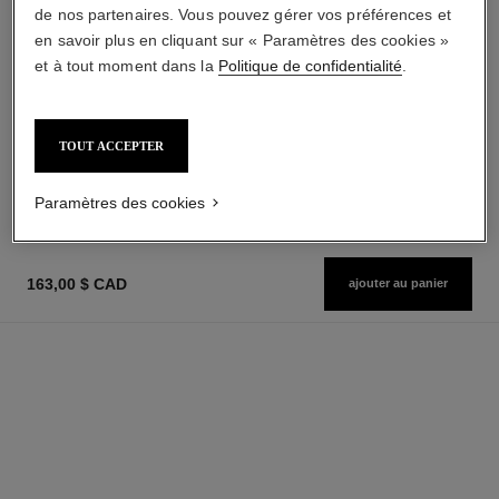
de nos partenaires. Vous pouvez gérer vos préférences et
en savoir plus en cliquant sur « Paramètres des cookies »
et à tout moment dans la
Politique de confidentialité
.
coco mademoiselle
coco mademoiselle
L'Eau Privée – Eau pour la Nuit
Parfum Cheveux
Réf. 116260
Réf. 116997
à partir de
88,00 $ cad
TOUT ACCEPTER
AJOUTER AU PANIER
144,00 $ cad
AJOUTER AU PANIER
Paramètres des cookies
163,00 $ CAD
ajouter au panier