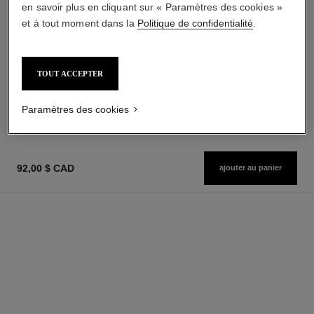
en savoir plus en cliquant sur « Paramètres des cookies »
et à tout moment dans la
Politique de confidentialité
.
joues contraste
coco noir
Fard à Joues Poudre
Crème pour le Corps
TOUT ACCEPTER
Réf. 168710
Réf. 113730
6 teintes disponibles
125,00 $ cad
67,00 $ cad
AJOUTER AU PANIER
Paramètres des cookies
AJOUTER AU PANIER
92,00 $ CAD
ajouter au panier