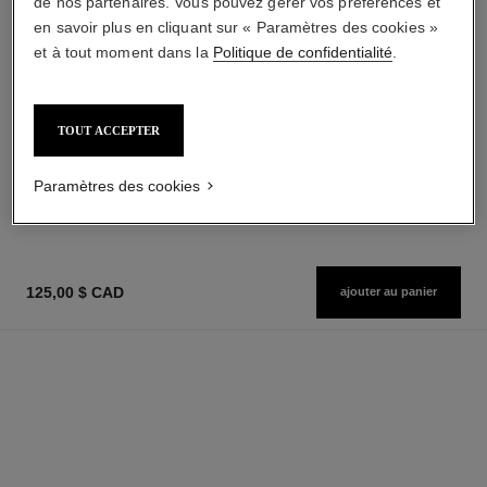
de nos partenaires. Vous pouvez gérer vos préférences et
en savoir plus en cliquant sur « Paramètres des cookies »
et à tout moment dans la
Politique de confidentialité
.
le lift crème
coco
Lisse – Raffermit
Émulsion Hydratante pour le
TOUT ACCEPTER
Réf. 141780
Corps
218,00 $ cad
Réf. 113850
92,00 $ cad
AJOUTER AU PANIER
Paramètres des cookies
AJOUTER AU PANIER
125,00 $ CAD
ajouter au panier