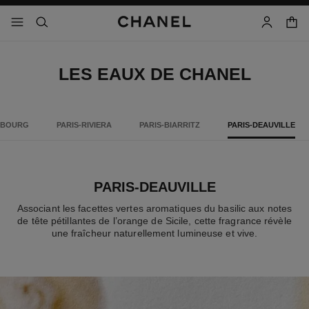
iver le mode contraste élevé
panier
menu principal de navigation
- navigation principale
rechercher
mon compt
LES EAUX DE CHANEL
MBOURG
PARIS-RIVIERA
PARIS-BIARRITZ
PARIS-DEAUVILLE
PARIS-DEAUVILLE
Associant les facettes vertes aromatiques du basilic aux notes
de tête pétillantes de l’orange de Sicile, cette fragrance révèle
une fraîcheur naturellement lumineuse et vive.