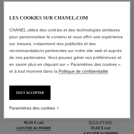
LES ESSENTIELS BEAUTÉ
LES COOKIES SUR CHANEL.COM
CHANEL utilise des cookies et des technologies similaires
pour personnaliser le contenu et vous offrir une expérience
sur mesure, notamment des publicités et des
recommandations pertinentes sur notre site web et auprès
de nos partenaires. Vous pouvez gérer vos préférences et
en savoir plus en cliquant sur « Paramètres des cookies »
et à tout moment dans la
Politique de confidentialité
.
TOUT ACCEPTER
Paramètres des cookies
la crème main
baume essentiel
NOURRIT-ADOUCIT-ILLUMINE
BÂTON ÉCLAT MULTI-USAGE
Réf. 133850
Réf. 169060
SCULPTING
86,00 $ cad
65,00 $ cad
AJOUTER AU PANIER
AJOUTER AU PANIER