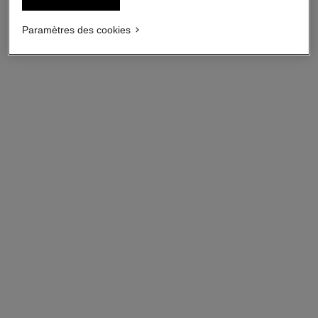
99,00 $ cad
86,00 $ cad
Paramètres des cookies
AJOUTER AU PANIER
AJOUTER AU PANIER
allure homme sport
Vaporisateur de Voyage
Ensemble de Recharges –
Réf. 123810
Eau de Toilette
125,00 $ cad
AJOUTER AU PANIER