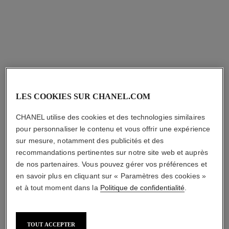
allure homme sport
allure homme sport
Parfum Brume
Bâton Déodorant
Réf. 123710
Réf. 123700
125,00 $ cad
53,00 $ cad
AJOUTER AU PANIER
AJOUTER AU PANIER
LES COOKIES SUR CHANEL.COM
CHANEL utilise des cookies et des technologies similaires
pour personnaliser le contenu et vous offrir une expérience
sur mesure, notamment des publicités et des
recommandations pertinentes sur notre site web et auprès
de nos partenaires. Vous pouvez gérer vos préférences et
en savoir plus en cliquant sur « Paramètres des cookies »
et à tout moment dans la
Politique de confidentialité
.
allure homme sport
allure homme sport
Lotion Après Rasage
Émulsion Après Rasage
TOUT ACCEPTER
Réf. 123270
Réf. 123250