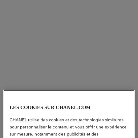
allure homme
Émulsion Après Rasage
Réf. 121250
86,00 $ cad
AJOUTER AU PANIER
LES COOKIES SUR CHANEL.COM
CHANEL utilise des cookies et des technologies similaires
pour personnaliser le contenu et vous offrir une expérience
sur mesure, notamment des publicités et des