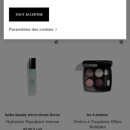
TOUT ACCEPTER
L'ACCORD PARFAIT
Paramètres des cookies
hydra beauty micro sérum lèvres
les 4 ombres
Hydratant Repulpant Intense
Ombre à Paupières Effets
Réf. 133330
Multiples
85,00 $ cad