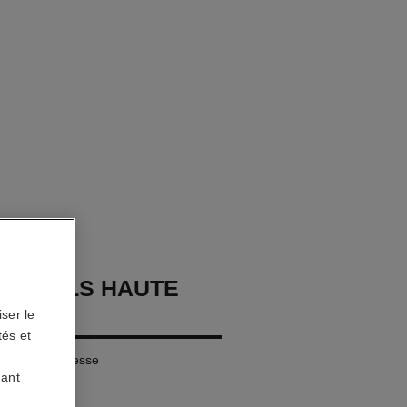
OURCILS HAUTE
ON
ser le
tés et
ls Extrême Finesse
uant