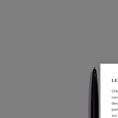
LE
CHA
con
des
par
sur