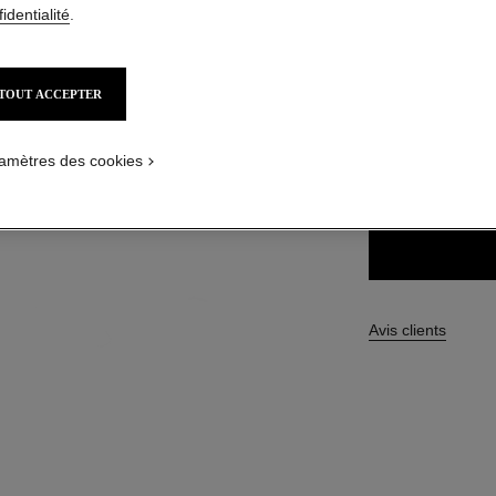
Réf. 191152
identialité
.
55,00 $ CAD
TOUT ACCEPTER
9 TEINTES DISPON
ure
amètres des cookies
152 - BLOND
Avis clients