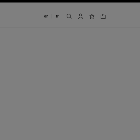
Changer de langue
en
fr
panier
rechercher
mon compte
liste de souhaits