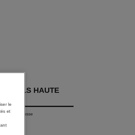
OURCILS HAUTE
ON
ser le
tés et
ls Extrême Finesse
uant