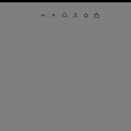
Changer de langue
en
fr
panier
rechercher
mon compte
liste de souhaits