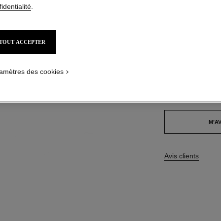
identialité
.
55,00 $ CAD
TOUT ACCEPTER
9 TEINTES DISPON
ure
150 - AUBUR
amètres des cookies
Cet article
est en ru
M’AV
Avis clients