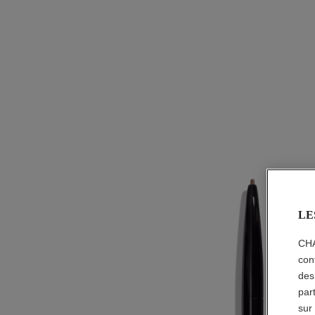
LE
CHA
con
des
par
sur