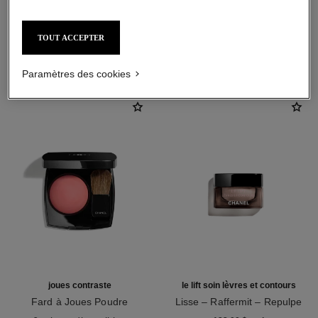
TOUT ACCEPTER
L'ACCORD PARFAIT
Paramètres des cookies
joues contraste
le lift soin lèvres et contours
Fard à Joues Poudre
Lisse – Raffermit – Repulpe
Réf. 168710
Réf. 140190