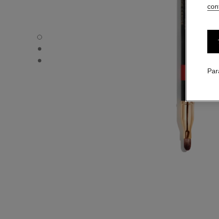
conf
LE CRAYON LÈVRES - Vue par défaut
LE CRAYON LÈVRES - Vue alternative 2
LE CRAYON LÈVRES - Vue basique texture
Par