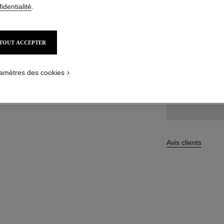
identialité
.
41,00 $ CAD
TOUT ACCEPTER
15 TEINTES DISPO
178 - ROUGE
amètres des cookies
Avis clients