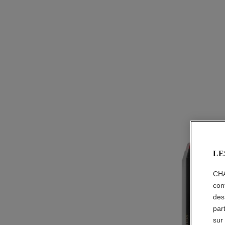
LE
CHA
con
des
par
sur