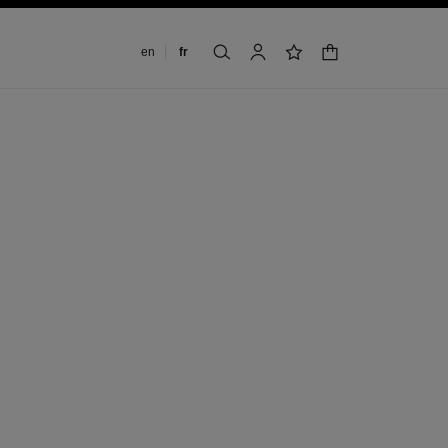
Changer de langue
en
fr
panier
rechercher
mon compte
liste de souhaits