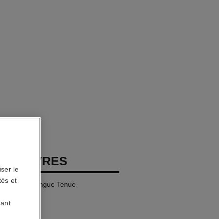
ON LÈVRES
ser le
tés et
es Lèvres Longue Tenue
uant