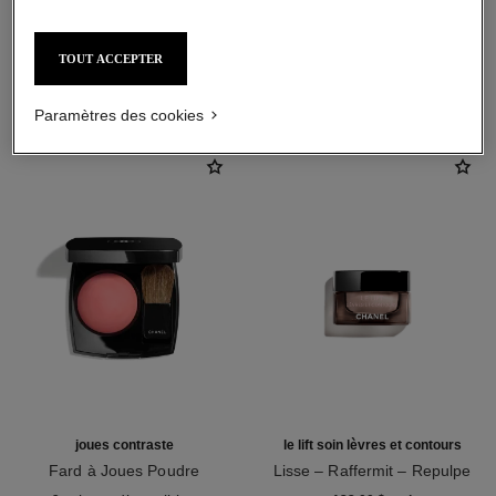
TOUT ACCEPTER
L'ACCORD PARFAIT
Paramètres des cookies
joues contraste
le lift soin lèvres et contours
Fard à Joues Poudre
Lisse – Raffermit – Repulpe
Réf. 168710
Réf. 140190