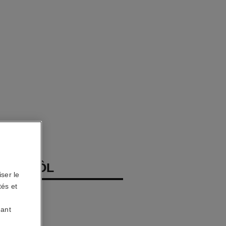
ON KHÔL
ser le
tés et
uant