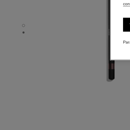
conf
LE CRAYON KHÔL - Vue par défaut
LE CRAYON KHÔL - Vue basique texture
Par