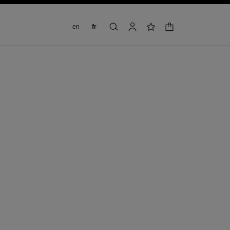
Changer de langue
en
fr
panier
rechercher
mon compte
liste de souhaits