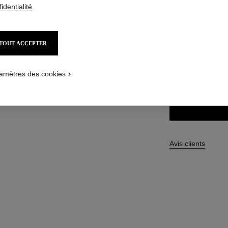
identialité
.
50,00 $ CAD
TOUT ACCEPTER
4 TEINTES DISPON
62 - AMBRE
amètres des cookies
Avis clients