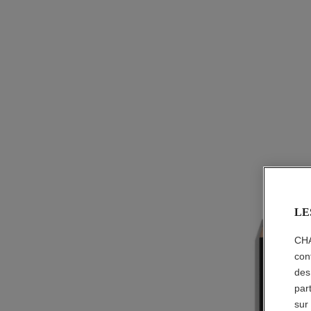
LE
CHA
con
des
par
sur