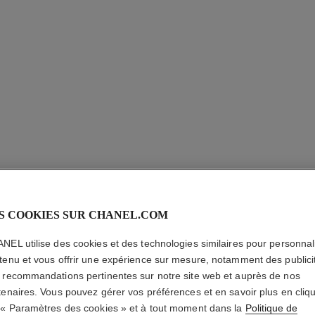
S COOKIES SUR CHANEL.COM
LE CRAY
NEL utilise des cookies et des technologies similaires pour personnali
tenu et vous offrir une expérience sur mesure, notamment des publici
Crayon Khôl
 recommandations pertinentes sur notre site web et auprès de nos
En savoir plus
tenaires. Vous pouvez gérer vos préférences et en savoir plus en cliq
Réf. 187625
 « Paramètres des cookies » et à tout moment dans la
Politique de